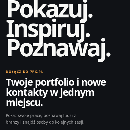
Pokazuj.
Inspiruj.
Poznawaj.
DOŁĄCZ DO 7PX.PL
Twoje portfolio i nowe
kontakty w jednym
miejscu.
Pokaż swoje prace, poznawaj ludzi z
branży i znajdź osoby do kolejnych sesji.