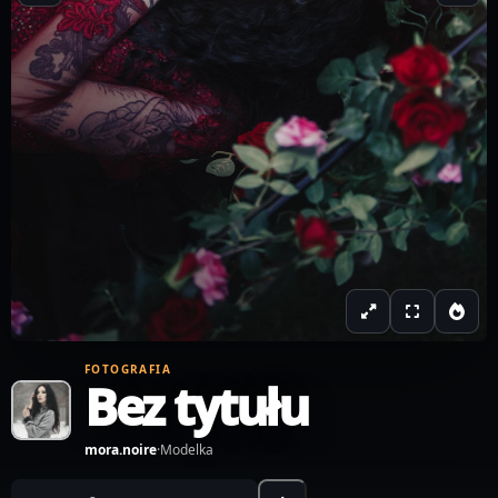
FOTOGRAFIA
Bez tytułu
mora.noire
·
Modelka