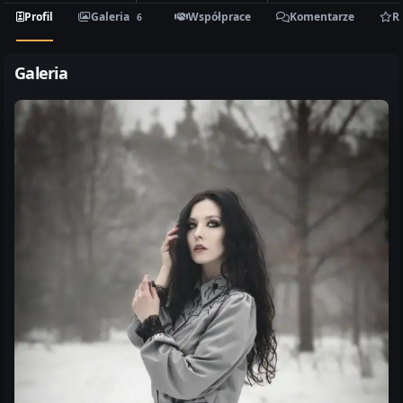
Profil
Galeria
Współprace
Komentarze
R
6
Galeria