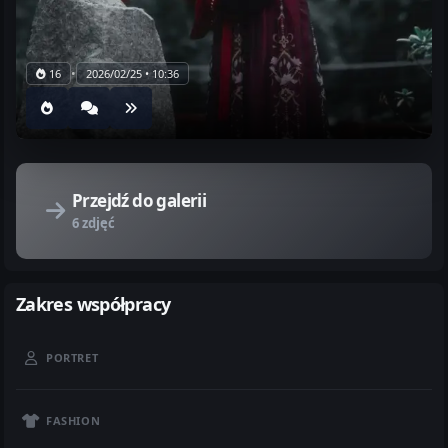
•
16
2026/02/25 • 10:36
Przejdź do galerii
6 zdjęć
Zakres współpracy
PORTRET
FASHION