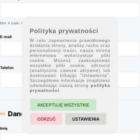
Min. 4 znaki. Dozwolone: a–z, 0–9, ., _, -. Bez spacji.
Polityka prywatności
E-mail
W celu zapewnienia prawidłowego
działania strony, analizy ruchu oraz
personalizacji treści, nasza strona
internetowa wykorzystuje pliki
cookie. Możesz zaakceptować
wszystkie pliki cookie, odrzucić
Telefon
(analityczne zawsze aktywne) lub
dostosować klikając "Ustawienia".
Szczegółowe informacje znajdziesz
odwiedzając naszą stronę
polityka
prywatności
.
AKCEPTUJĘ WSZYSTKIE
Dane profilu
2
ODRZUĆ
USTAWIENIA
Imię