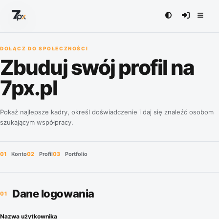
DOŁĄCZ DO SPOŁECZNOŚCI
Zbuduj swój profil na
7px.pl
Pokaż najlepsze kadry, określ doświadczenie i daj się znaleźć osobom
szukającym współpracy.
01
Konto
02
Profil
03
Portfolio
Dane logowania
1
Nazwa użytkownika