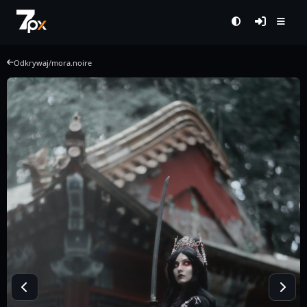
Odkrywaj
/
mora.noire