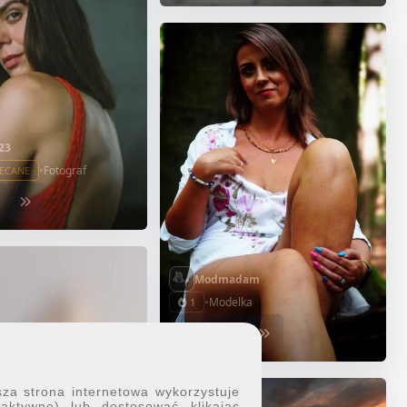
23
•
Fotograf
ECANE
Modmadam
•
Modelka
1
sza strona internetowa wykorzystuje
 aktywne) lub dostosować klikając