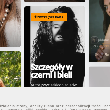
ZWYCIĘSKI KADR
pbfoto1
•
2
POL
Szczegóły w
czerni i bieli
Autor zwycięskiego zdjęcia:
optykanaswiat
27 zgłoszeń
iałania strony, analizy ruchu oraz personalizacji treści, na
Zwycięzca wybrany
ć wszystkie pliki cookie, odrzucić (analityczne zawsze