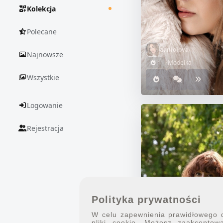
Kolekcja
Polecane
aaniolova
Najnowsze
•
Modelka
1
Wszystkie
Logowanie
Rejestracja
Polityka prywatności
W celu zapewnienia prawidłowego dz
pliki cookie. Możesz zaakceptowa