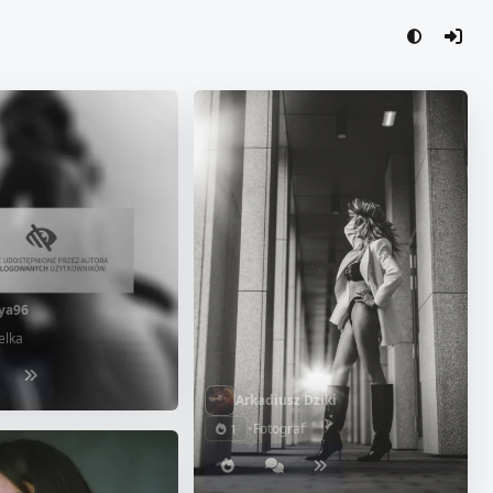
ya96
elka
Arkadiusz Dziki
•
Fotograf
1