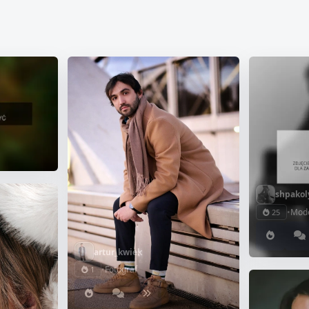
shpakol
•
Mod
25
artur_kwiek
•
Fotograf
1