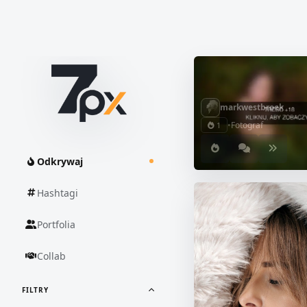
markwestbroek
•
Fotograf
1
Odkrywaj
Hashtagi
Portfolia
Collab
FILTRY