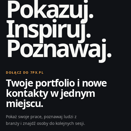
Pokazuj.
Inspiruj.
Poznawaj.
DOŁĄCZ DO 7PX.PL
Twoje portfolio i nowe
kontakty w jednym
miejscu.
Pokaż swoje prace, poznawaj ludzi z
branży i znajdź osoby do kolejnych sesji.