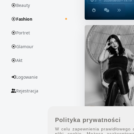
•
3
2026/08/05 • 19:19
Beauty
Fashion
Portret
Glamour
Akt
Logowanie
Rejestracja
optykanaswiat
•
4
2026/08/03 • 21:27
Polityka prywatności
W celu zapewnienia prawidłowego dz
pliki cookie. Możesz zaakceptowa