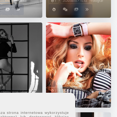
•
Modelka
•
•
Fotograf
LECANE
1
2026/08/05 • 16:43
CYBERFOTO2026
art
•
•
Fotograf
2
2026/08/02 • 12:01
•
Fotograf
/08/03 • 12:16
sza strona internetowa wykorzystuje
 aktywne) lub dostosować klikając