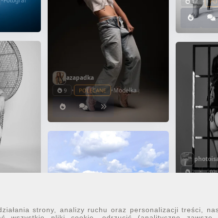
•
Fotograf
•
17
PO
azapadka
•
•
Modelka
9
POLECANE
photois
•
2
2026
•
Fotograf
iałania strony, analizy ruchu oraz personalizacji treści, na
ć wszystkie pliki cookie, odrzucić (analityczne zawsze