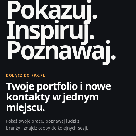
Pokazuj.
Inspiruj.
Poznawaj.
DOŁĄCZ DO 7PX.PL
Twoje portfolio i nowe
kontakty w jednym
miejscu.
Pokaż swoje prace, poznawaj ludzi z
branży i znajdź osoby do kolejnych sesji.