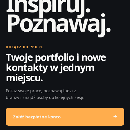
Inspiruj.
Poznawaj.
DOŁĄCZ DO 7PX.PL
Twoje portfolio i nowe
kontakty w jednym
miejscu.
Pokaż swoje prace, poznawaj ludzi z
branży i znajdź osoby do kolejnych sesji.
Załóż bezpłatne konto