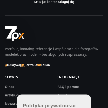
Masz już konto?
Zaloguj się
Portfolio, kontakty, referencje i współprace dla fotografów,
modelek oraz modeli - bez zbędnych rozpraszaczy.
Odkrywaj
Portfolia
Collab
SERWIS
INFORMACJE
O nas
FAQ i pomoc
Artykuły
Regulaminy
Newsroom
Prywatność
Polityka prywatności