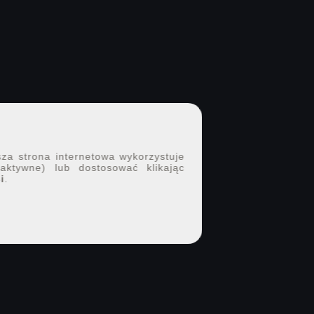
sza strona internetowa wykorzystuje
 aktywne) lub dostosować klikając
i
.