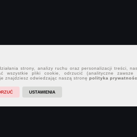
iałania strony, analizy ruchu oraz personalizacji treści, na
ć wszystkie pliki cookie, odrzucić (analityczne zawsze
je znajdziesz odwiedzając naszą stronę
polityka prywatnośc
DRZUĆ
USTAWIENIA