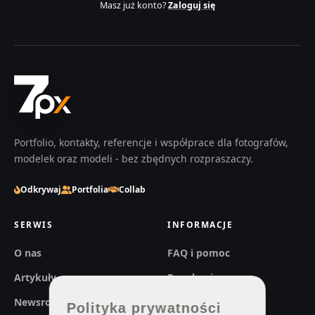
Masz już konto?
Zaloguj się
Portfolio, kontakty, referencje i współprace dla fotografów,
modelek oraz modeli - bez zbędnych rozpraszaczy.
Odkrywaj
Portfolia
Collab
SERWIS
INFORMACJE
O nas
FAQ i pomoc
Artykuły
Regulaminy
Newsroom
Prywatność
Polityka prywatności