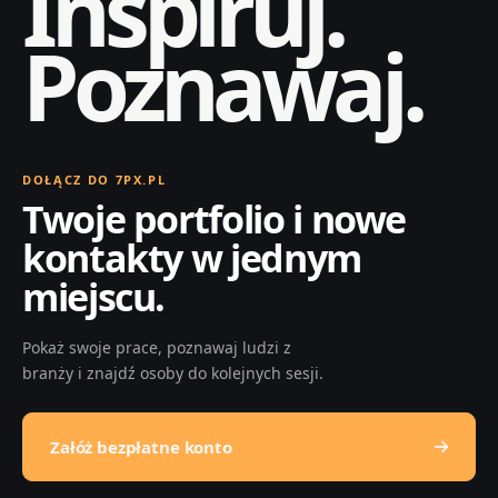
Inspiruj.
Poznawaj.
DOŁĄCZ DO 7PX.PL
Twoje portfolio i nowe
kontakty w jednym
miejscu.
Pokaż swoje prace, poznawaj ludzi z
branży i znajdź osoby do kolejnych sesji.
Załóż bezpłatne konto