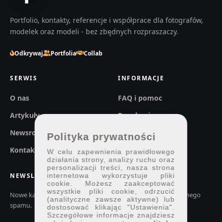
Portfolio, kontakty, referencje i współprace dla fotografów,
modelek oraz modeli - bez zbędnych rozpraszaczy.
Odkrywaj
Portfolia
Collab
SERWIS
INFORMACJE
O nas
FAQ i pomoc
Artykuły
Regulaminy
Newsroom
Prywatność
Polityka prywatności
Kontakt
W celu zapewnienia prawidłowego
działania strony, analizy ruchu oraz
personalizacji treści, nasza strona
NEWSLETTER
internetowa wykorzystuje pliki
cookie. Możesz zaakceptować
wszystkie pliki cookie, odrzucić
Nowe kadry, konkursy i ważne zmiany w 7px.pl. Bez codziennego
(analityczne zawsze aktywne) lub
spamu.
dostosować klikając "Ustawienia".
Szczegółowe informacje znajdziesz