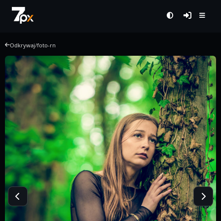
Odkrywaj
/
foto-rn