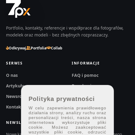
Portfolio, kontakty, referencje i współprace dla fotografów,
modelek oraz modeli - bez zbędnych rozpraszaczy.
Odkrywaj
Portfolia
Collab
SERWIS
INFORMACJE
O nas
FAQ i pomoc
Artykuły
Regulaminy
Newsroom
Prywatność
Polityka prywatności
Kontakt
W celu zapewnienia prawidłowego
działania strony, analizy ruchu oraz
personalizacji treści, nasza strona
NEWSLETTER
internetowa wykorzystuje pliki
cookie. Możesz zaakceptować
wszystkie pliki cookie, odrzucić
Nowe kadry, konkursy i ważne zmiany w 7px.pl. Bez codziennego