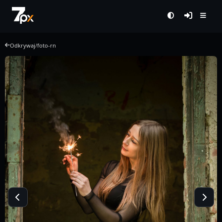
Odkrywaj
/
foto-rn