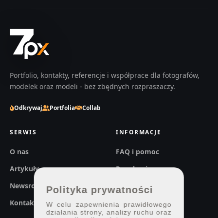
Portfolio, kontakty, referencje i współprace dla fotografów,
modelek oraz modeli - bez zbędnych rozpraszaczy.
Odkrywaj
Portfolia
Collab
SERWIS
INFORMACJE
O nas
FAQ i pomoc
Artykuły
Regulaminy
Newsroom
Prywatność
Polityka prywatności
Kontakt
W celu zapewnienia prawidłowego
działania strony, analizy ruchu oraz