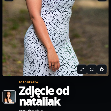
FOTOGRAFIA
Zdjęcie od
nataliak
nataliak
·
Modelka