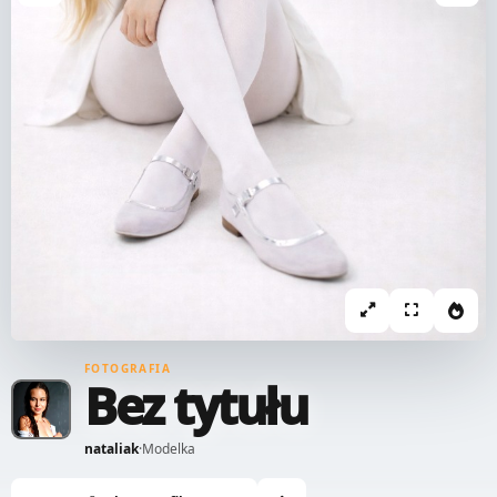
FOTOGRAFIA
Bez tytułu
nataliak
·
Modelka