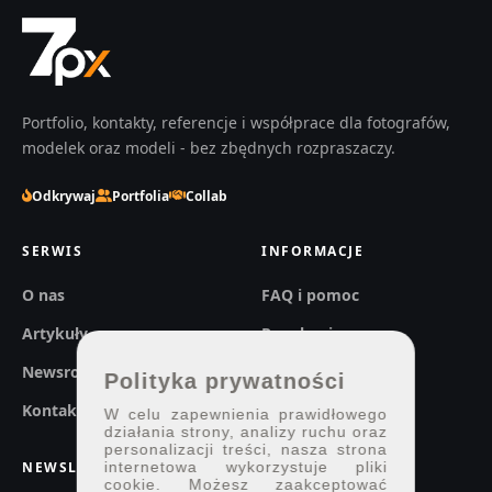
Portfolio, kontakty, referencje i współprace dla fotografów,
modelek oraz modeli - bez zbędnych rozpraszaczy.
Odkrywaj
Portfolia
Collab
SERWIS
INFORMACJE
O nas
FAQ i pomoc
Artykuły
Regulaminy
Newsroom
Prywatność
Polityka prywatności
Kontakt
W celu zapewnienia prawidłowego
działania strony, analizy ruchu oraz
personalizacji treści, nasza strona
NEWSLETTER
internetowa wykorzystuje pliki
cookie. Możesz zaakceptować