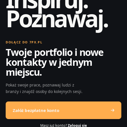
Poznawaj.
DOŁĄCZ DO 7PX.PL
Twoje portfolio i nowe
kontakty w jednym
miejscu.
Pokaż swoje prace, poznawaj ludzi z
branży i znajdź osoby do kolejnych sesji.
Załóż bezpłatne konto
Masz już konto?
Zaloguj się