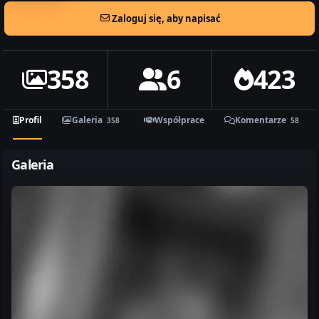
Zaloguj się, aby napisać
358
6
423
Profil
Galeria
Współprace
Komentarze
358
58
Galeria