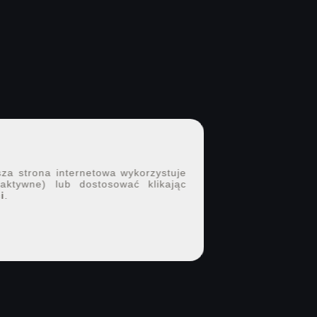
sza strona internetowa wykorzystuje
 aktywne) lub dostosować klikając
i
.