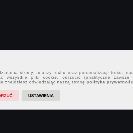
iałania strony, analizy ruchu oraz personalizacji treści, na
ć wszystkie pliki cookie, odrzucić (analityczne zawsze
je znajdziesz odwiedzając naszą stronę
polityka prywatnośc
DRZUĆ
USTAWIENIA