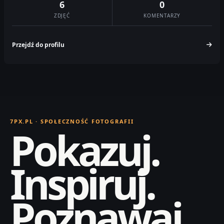
6
0
ZDJĘĆ
KOMENTARZY
Przejdź do profilu
7PX.PL · SPOŁECZNOŚĆ FOTOGRAFII
Pokazuj.
Inspiruj.
Poznawaj.