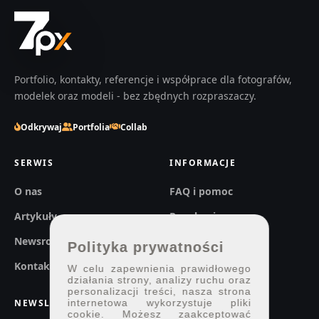
Portfolio, kontakty, referencje i współprace dla fotografów,
modelek oraz modeli - bez zbędnych rozpraszaczy.
Odkrywaj
Portfolia
Collab
SERWIS
INFORMACJE
O nas
FAQ i pomoc
Artykuły
Regulaminy
Newsroom
Prywatność
Polityka prywatności
Kontakt
W celu zapewnienia prawidłowego
działania strony, analizy ruchu oraz
personalizacji treści, nasza strona
NEWSLETTER
internetowa wykorzystuje pliki
cookie. Możesz zaakceptować