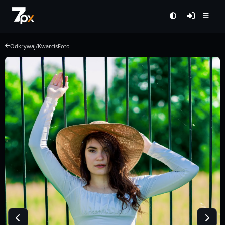
Odkrywaj
/
KwarcisFoto