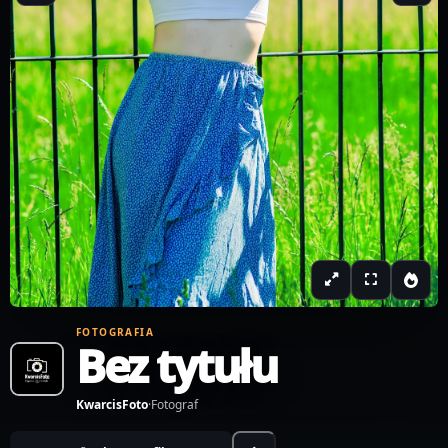
FOTOGRAFIA
Bez tytułu
KwarcisFoto
·
Fotograf