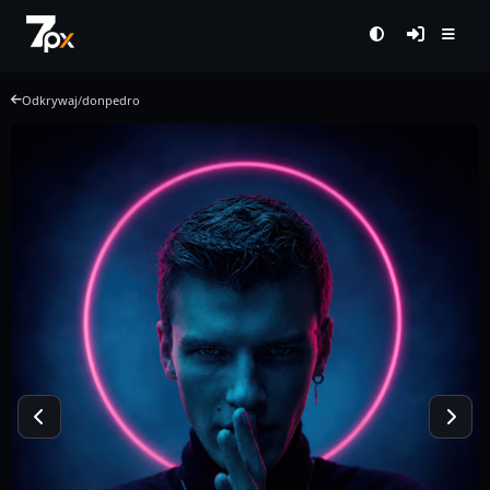
Odkrywaj
/
donpedro