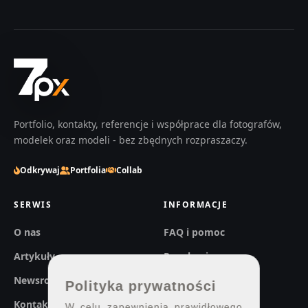
Portfolio, kontakty, referencje i współprace dla fotografów,
modelek oraz modeli - bez zbędnych rozpraszaczy.
Odkrywaj
Portfolia
Collab
SERWIS
INFORMACJE
O nas
FAQ i pomoc
Artykuły
Regulaminy
Newsroom
Prywatność
Polityka prywatności
Kontakt
W celu zapewnienia prawidłowego