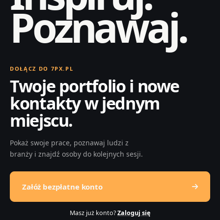
Poznawaj.
DOŁĄCZ DO 7PX.PL
Twoje portfolio i nowe
kontakty w jednym
miejscu.
Pokaż swoje prace, poznawaj ludzi z
branży i znajdź osoby do kolejnych sesji.
Załóż bezpłatne konto
Masz już konto?
Zaloguj się