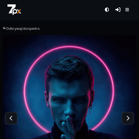
Odkrywaj
/
donpedro