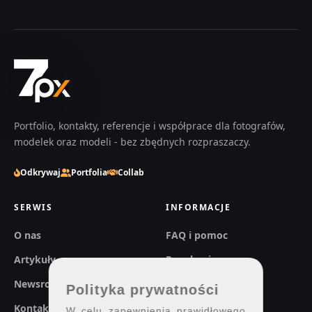
Portfolio, kontakty, referencje i współprace dla fotografów,
modelek oraz modeli - bez zbędnych rozpraszaczy.
Odkrywaj
Portfolia
Collab
SERWIS
INFORMACJE
O nas
FAQ i pomoc
Artykuły
Regulaminy
Newsroom
Prywatność
Polityka prywatności
Kontakt
W celu zapewnienia prawidłowego