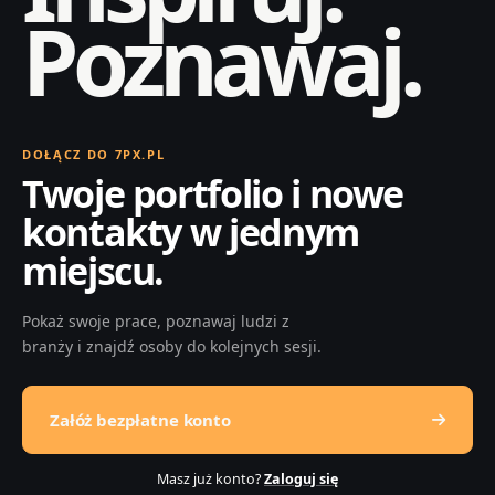
Poznawaj.
DOŁĄCZ DO 7PX.PL
Twoje portfolio i nowe
kontakty w jednym
miejscu.
Pokaż swoje prace, poznawaj ludzi z
branży i znajdź osoby do kolejnych sesji.
Załóż bezpłatne konto
Masz już konto?
Zaloguj się