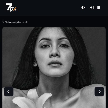
Odkrywaj
/
fotticelli