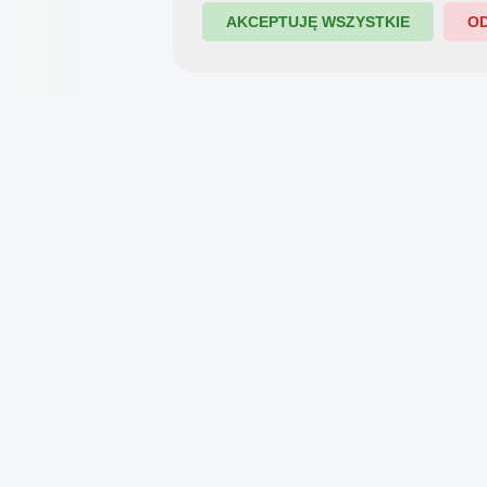
AKCEPTUJĘ WSZYSTKIE
O
7PX.PL · SPOŁECZNOŚĆ FOTOGRAFII
Pokazuj
Inspiruj
Poznawa