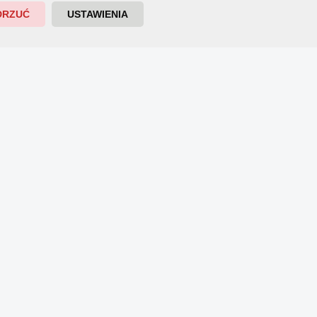
DRZUĆ
USTAWIENIA
.
.
j.