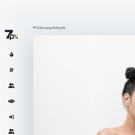
Odkrywaj
/
fotticelli