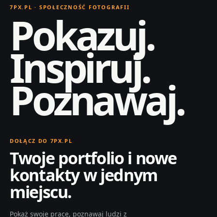
7PX.PL · SPOŁECZNOŚĆ FOTOGRAFII
Pokazuj.
Inspiruj.
Poznawaj.
DOŁĄCZ DO 7PX.PL
Twoje portfolio i nowe
kontakty w jednym
miejscu.
Pokaż swoje prace, poznawaj ludzi z