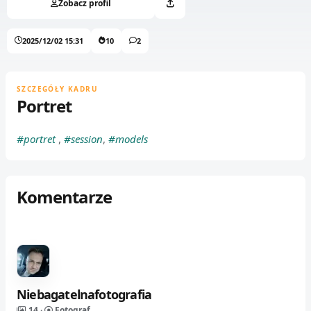
Zobacz profil
2025/12/02 15:31
10
2
SZCZEGÓŁY KADRU
Portret
#portret
,
#session
,
#models
Komentarze
Niebagatelnafotografia
14 ·
Fotograf