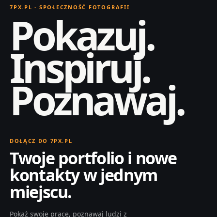
7PX.PL · SPOŁECZNOŚĆ FOTOGRAFII
Pokazuj.
Inspiruj.
Poznawaj.
DOŁĄCZ DO 7PX.PL
Twoje portfolio i nowe
kontakty w jednym
miejscu.
Pokaż swoje prace, poznawaj ludzi z