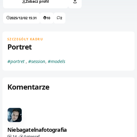
Zobacz profil
2025/12/02 15:31
10
2
SZCZEGÓŁY KADRU
Portret
#portret
,
#session
,
#models
Komentarze
Niebagatelnafotografia
14 ·
Fotograf