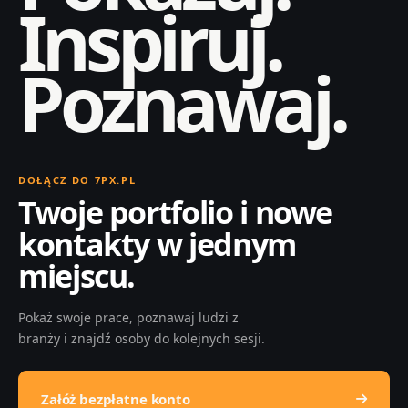
Inspiruj.
Poznawaj.
DOŁĄCZ DO 7PX.PL
Twoje portfolio i nowe
kontakty w jednym
miejscu.
Pokaż swoje prace, poznawaj ludzi z
branży i znajdź osoby do kolejnych sesji.
Załóż bezpłatne konto