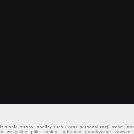
iałania strony, analizy ruchu oraz personalizacji treści, na
ć wszystkie pliki cookie, odrzucić (analityczne zawsze