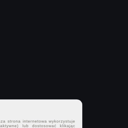
sza strona internetowa wykorzystuje
 aktywne) lub dostosować klikając