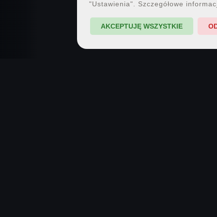
"Ustawienia". Szczegółowe informac
AKCEPTUJĘ WSZYSTKIE
O
7PX.PL · SPOŁECZNOŚĆ FOTOGRAFII
Pokazuj
Inspiruj