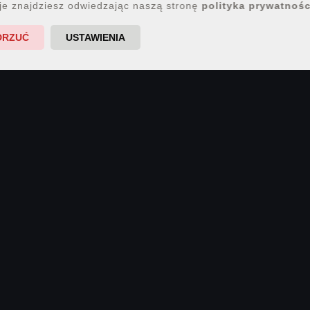
je znajdziesz odwiedzając naszą stronę
polityka prywatnośc
DRZUĆ
USTAWIENIA
.
.