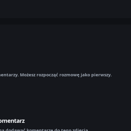
mentarzy. Możesz rozpocząć rozmowę jako pierwszy.
komentarz
ą dodawać komentarze do tego zdjęcia.