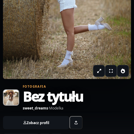
FOTOGRAFIA
Bez tytułu
sweet_dreams
·
Modelka
Zobacz profil