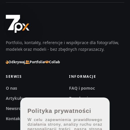
Portfolio, kontakty, referencje i współprace dla fotografów,
modelek oraz modeli - bez zbędnych rozpraszaczy.
Odkrywaj
Portfolia
Collab
SERWIS
INFORMACJE
O nas
FAQ i pomoc
Artykuły
Regulaminy
Newsroom
Prywatność
Polityka prywatności
Kontakt
W celu zapewnienia prawidłowego
działania strony, analizy ruchu oraz
personalizacji treści, nasza strona