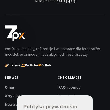
Masz już konto?
Zaloguj się
Portfolio, kontakty, referencje i współprace dla fotografów,
modelek oraz modeli - bez zbędnych rozpraszaczy.
Odkrywaj
Portfolia
Collab
SERWIS
INFORMACJE
O nas
FAQ i pomoc
Artykuły
Regulaminy
Newsroom
Prywatność
Polityka prywatności