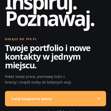
Inspiruj.
Poznawaj.
DOŁĄCZ DO 7PX.PL
Twoje portfolio i nowe
kontakty w jednym
miejscu.
Pokaż swoje prace, poznawaj ludzi z
branży i znajdź osoby do kolejnych sesji.
Załóż bezpłatne konto