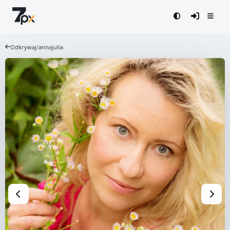
Odkrywaj
/
annajulia