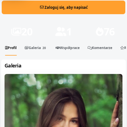
Zaloguj się, aby napisać
20
1
76
Profil
Galeria
Współprace
Komentarze
R
20
Galeria