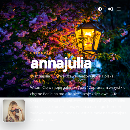
FOTOGRAF
annajulia
annajulia
Warszawa, Mazowieckie, Polska
Witam Cię w mojej galerii w 7px :-) Zapraszam wszystkie
chętne Panie na moje kobiece sesje zdjęciowe :-) To
okazja do powstania ciekawych i pięknych zdjęć w miłej
atmosferze, które zostaną w sercu na długo. Komfort i
zadowolenie moich modelek jest dla mnie najważniejsze.
Stwórzmy raz…