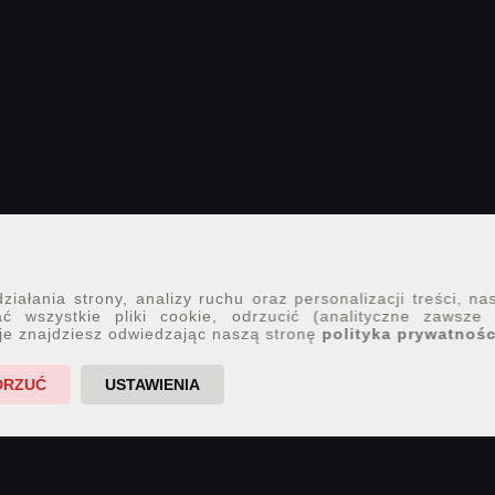
iałania strony, analizy ruchu oraz personalizacji treści, na
ć wszystkie pliki cookie, odrzucić (analityczne zawsze
je znajdziesz odwiedzając naszą stronę
polityka prywatnośc
DRZUĆ
USTAWIENIA