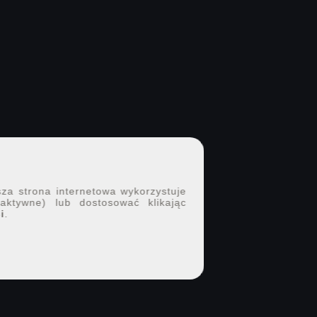
sza strona internetowa wykorzystuje
 aktywne) lub dostosować klikając
i
.