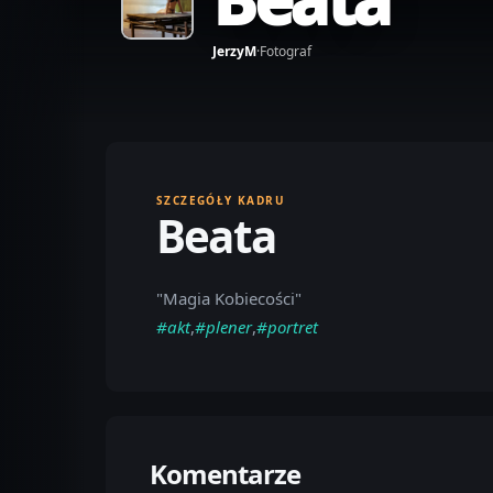
JerzyM
·
Fotograf
SZCZEGÓŁY KADRU
Beata
"Magia Kobiecości"
#akt
,
#plener
,
#portret
Komentarze