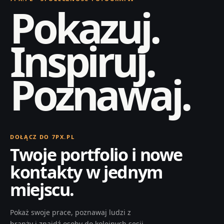
Pokazuj.
Inspiruj.
Poznawaj.
DOŁĄCZ DO 7PX.PL
Twoje portfolio i nowe
kontakty w jednym
miejscu.
Pokaż swoje prace, poznawaj ludzi z
branży i znajdź osoby do kolejnych sesji.