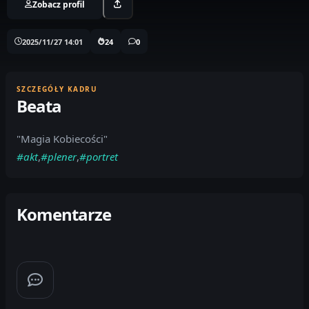
Zobacz profil
2025/11/27 14:01
24
0
SZCZEGÓŁY KADRU
Beata
"Magia Kobiecości"
#akt
,
#plener
,
#portret
Komentarze