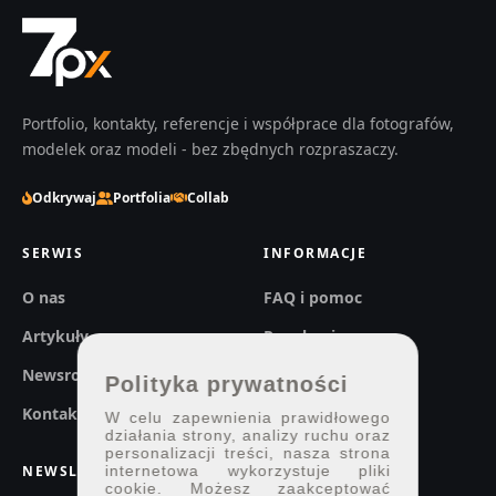
Portfolio, kontakty, referencje i współprace dla fotografów,
modelek oraz modeli - bez zbędnych rozpraszaczy.
Odkrywaj
Portfolia
Collab
SERWIS
INFORMACJE
O nas
FAQ i pomoc
Artykuły
Regulaminy
Newsroom
Prywatność
Polityka prywatności
Kontakt
W celu zapewnienia prawidłowego
działania strony, analizy ruchu oraz
personalizacji treści, nasza strona
internetowa wykorzystuje pliki
NEWSLETTER
cookie. Możesz zaakceptować