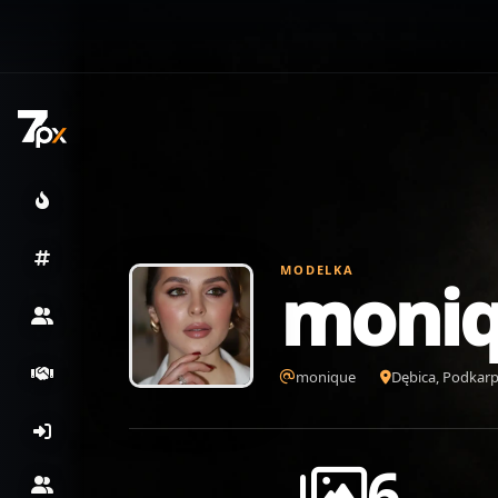
MODELKA
moni
monique
Dębica, Podkarp
6