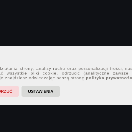
iałania strony, analizy ruchu oraz personalizacji treści, na
ć wszystkie pliki cookie, odrzucić (analityczne zawsze
je znajdziesz odwiedzając naszą stronę
polityka prywatnośc
DRZUĆ
USTAWIENIA