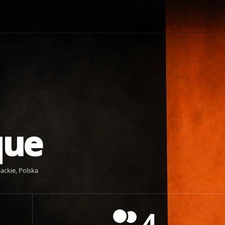
que
ackie, Polska
4