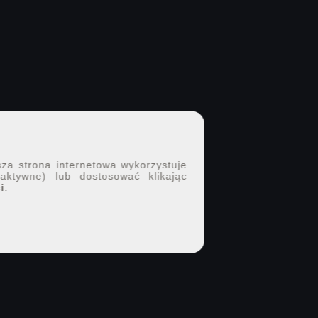
sza strona internetowa wykorzystuje
 aktywne) lub dostosować klikając
i
.