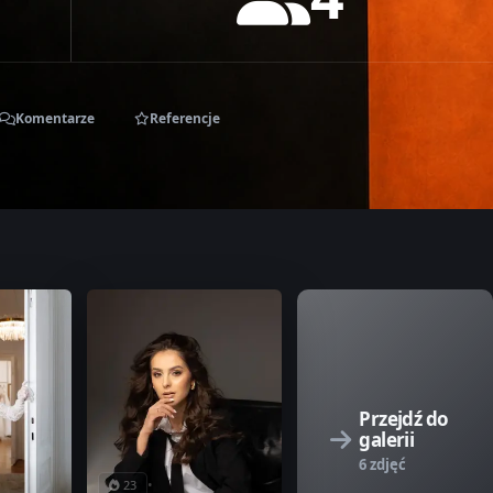
Komentarze
Referencje
Przejdź do
galerii
6 zdjęć
•
23