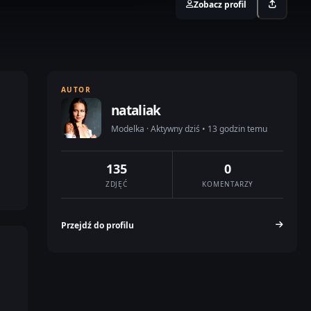
Zobacz profil
AUTOR
nataliak
Modelka · Aktywny dziś • 13 godzin temu
135
0
ZDJĘĆ
KOMENTARZY
Przejdź do profilu