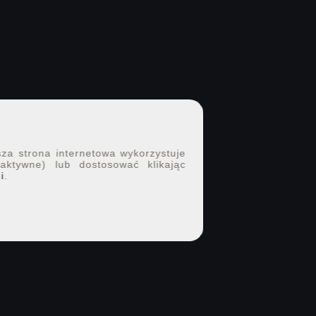
sza strona internetowa wykorzystuje
 aktywne) lub dostosować klikając
i
.