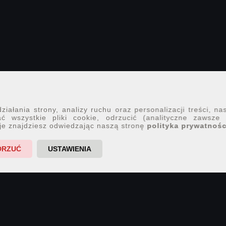
iałania strony, analizy ruchu oraz personalizacji treści, na
ć wszystkie pliki cookie, odrzucić (analityczne zawsze
je znajdziesz odwiedzając naszą stronę
polityka prywatnośc
DRZUĆ
USTAWIENIA