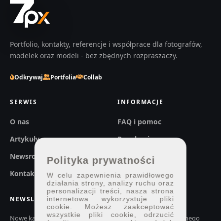
Portfolio, kontakty, referencje i współprace dla fotografów,
modelek oraz modeli - bez zbędnych rozpraszaczy.
Odkrywaj
Portfolia
Collab
SERWIS
INFORMACJE
O nas
FAQ i pomoc
Artykuły
Regulaminy
Newsroom
Prywatność
Polityka prywatności
Kontakt
W celu zapewnienia prawidłowego
działania strony, analizy ruchu oraz
personalizacji treści, nasza strona
NEWSLETTER
internetowa wykorzystuje pliki
cookie. Możesz zaakceptować
wszystkie pliki cookie, odrzucić
Nowe kadry, konkursy i ważne zmiany w 7px.pl. Bez codziennego