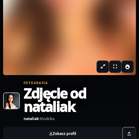
FOTOGRAFIA
Zdjęcie od
nataliak
nataliak
·
Modelka
Zobacz profil