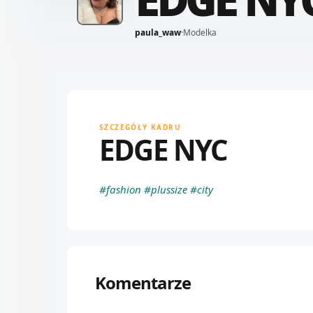
paula_waw
·
Modelka
SZCZEGÓŁY KADRU
EDGE NYC
#fashion
#plussize
#city
Komentarze