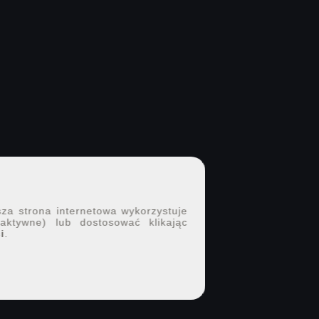
sza strona internetowa wykorzystuje
 aktywne) lub dostosować klikając
i
.