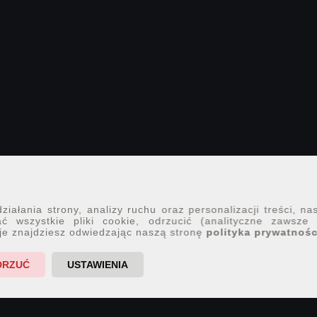
iałania strony, analizy ruchu oraz personalizacji treści, na
ć wszystkie pliki cookie, odrzucić (analityczne zawsze
je znajdziesz odwiedzając naszą stronę
polityka prywatnośc
DRZUĆ
USTAWIENIA