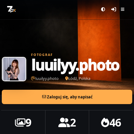
FOTOGRAF
luuilyy.photo
luuilyy.photo
Łódź, Polska
Zaloguj się, aby napisać
9
2
46