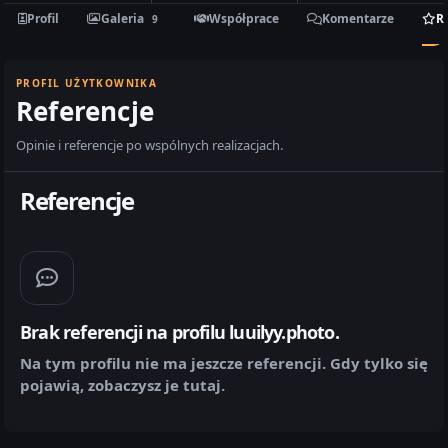
Profil
Galeria
Współprace
Komentarze
R
9
PROFIL UŻYTKOWNIKA
Referencje
Opinie i referencje po wspólnych realizacjach.
Referencje
Brak referencji na profilu luuilyy.photo.
Na tym profilu nie ma jeszcze referencji. Gdy tylko się
pojawią, zobaczysz je tutaj.