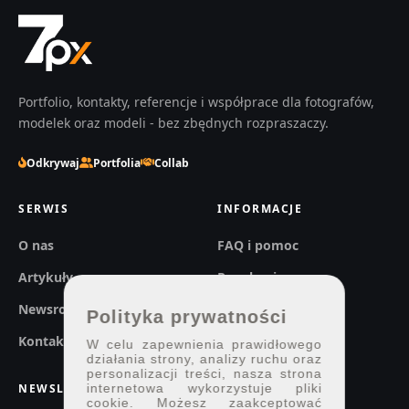
Portfolio, kontakty, referencje i współprace dla fotografów,
modelek oraz modeli - bez zbędnych rozpraszaczy.
Odkrywaj
Portfolia
Collab
SERWIS
INFORMACJE
O nas
FAQ i pomoc
Artykuły
Regulaminy
Newsroom
Prywatność
Polityka prywatności
Kontakt
W celu zapewnienia prawidłowego
działania strony, analizy ruchu oraz
personalizacji treści, nasza strona
NEWSLETTER
internetowa wykorzystuje pliki
cookie. Możesz zaakceptować