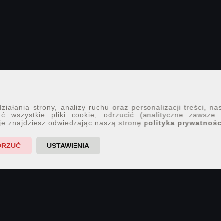
iałania strony, analizy ruchu oraz personalizacji treści, na
ć wszystkie pliki cookie, odrzucić (analityczne zawsze
je znajdziesz odwiedzając naszą stronę
polityka prywatnośc
DRZUĆ
USTAWIENIA