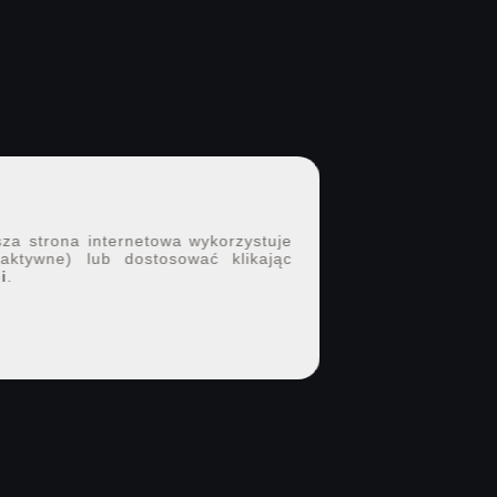
sza strona internetowa wykorzystuje
 aktywne) lub dostosować klikając
i
.