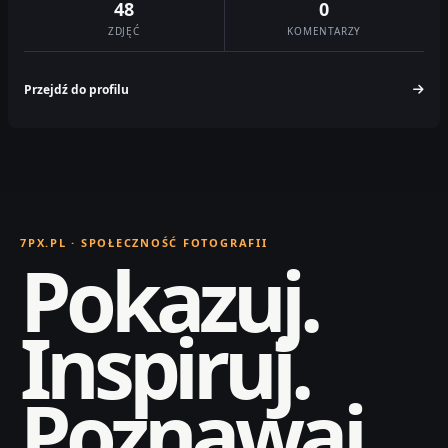
48
0
ZDJĘĆ
KOMENTARZY
Przejdź do profilu
7PX.PL · SPOŁECZNOŚĆ FOTOGRAFII
Pokazuj.
Inspiruj.
Poznawaj.