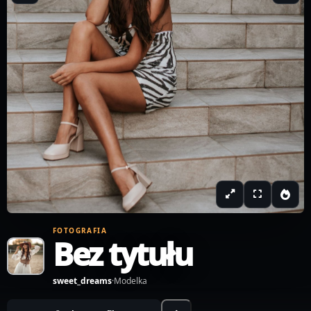
FOTOGRAFIA
Bez tytułu
sweet_dreams
·
Modelka