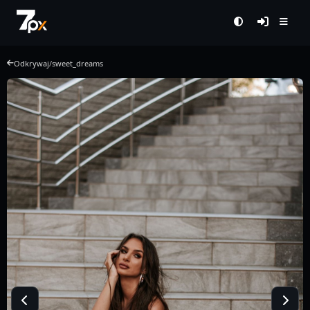
Odkrywaj
/
sweet_dreams