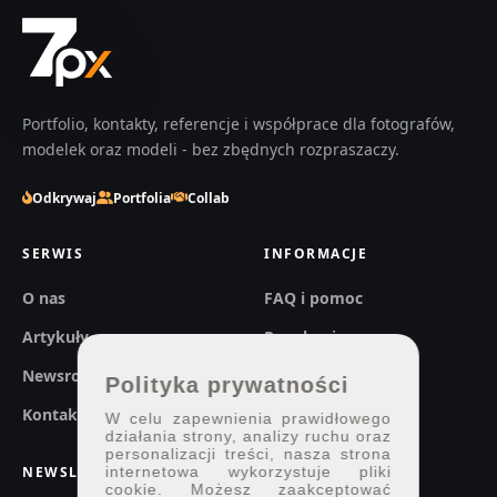
Portfolio, kontakty, referencje i współprace dla fotografów,
modelek oraz modeli - bez zbędnych rozpraszaczy.
Odkrywaj
Portfolia
Collab
SERWIS
INFORMACJE
O nas
FAQ i pomoc
Artykuły
Regulaminy
Newsroom
Prywatność
Polityka prywatności
Kontakt
W celu zapewnienia prawidłowego
działania strony, analizy ruchu oraz
personalizacji treści, nasza strona
NEWSLETTER
internetowa wykorzystuje pliki
cookie. Możesz zaakceptować