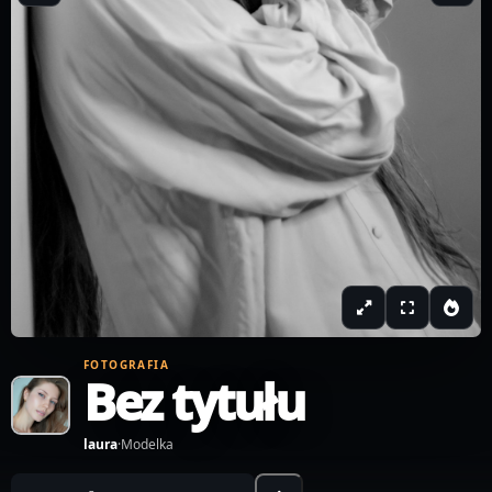
FOTOGRAFIA
Bez tytułu
laura
·
Modelka