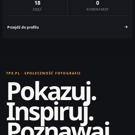
18
0
ZDJĘĆ
KOMENTARZY
Przejdź do profilu
7PX.PL · SPOŁECZNOŚĆ FOTOGRAFII
Pokazuj.
Inspiruj.
Poznawaj.