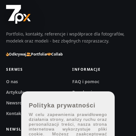
Portfolio, kontakty, referencje i współprace dla fotografów,
modelek oraz modeli - bez zbędnych rozpraszaczy.
Odkrywaj
Portfolia
Collab
SERWIS
INFORMACJE
O nas
FAQ i pomoc
Artykuły
Regulaminy
Newsroom
Prywatność
Polityka prywatności
Kontakt
W celu zapewnienia prawidłowego
działania strony, analizy ruchu oraz
personalizacji treści, nasza strona
internetowa wykorzystuje pliki
NEWSLETTER
cookie. Możesz zaakceptować