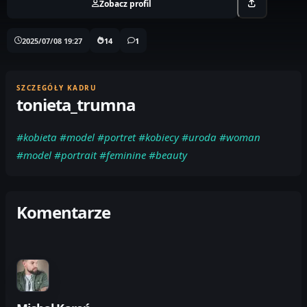
Zobacz profil
2025/07/08 19:27
14
1
SZCZEGÓŁY KADRU
tonieta_trumna
#kobieta
#model
#portret
#kobiecy
#uroda
#woman
#model
#portrait
#feminine
#beauty
Komentarze