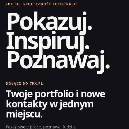
7PX.PL · SPOŁECZNOŚĆ FOTOGRAFII
Pokazuj.
Inspiruj.
Poznawaj.
DOŁĄCZ DO 7PX.PL
Twoje portfolio i nowe
kontakty w jednym
miejscu.
Pokaż swoje prace, poznawaj ludzi z