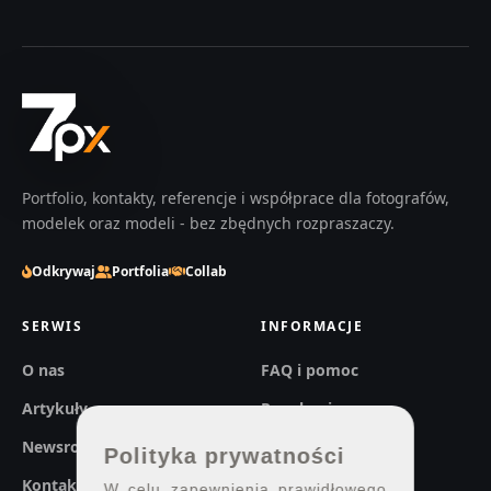
Portfolio, kontakty, referencje i współprace dla fotografów,
modelek oraz modeli - bez zbędnych rozpraszaczy.
Odkrywaj
Portfolia
Collab
SERWIS
INFORMACJE
O nas
FAQ i pomoc
Artykuły
Regulaminy
Newsroom
Prywatność
Polityka prywatności
Kontakt
W celu zapewnienia prawidłowego