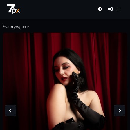
Odkrywaj
/
Rose