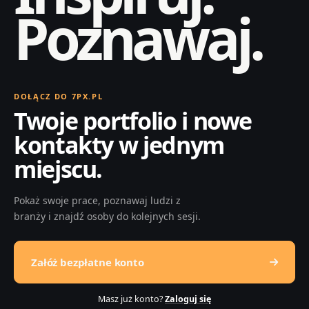
Poznawaj.
DOŁĄCZ DO 7PX.PL
Twoje portfolio i nowe
kontakty w jednym
miejscu.
Pokaż swoje prace, poznawaj ludzi z
branży i znajdź osoby do kolejnych sesji.
Załóż bezpłatne konto
Masz już konto?
Zaloguj się