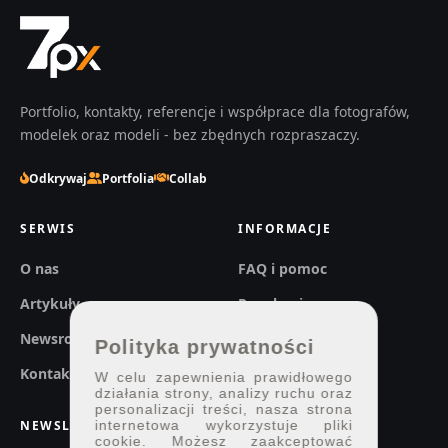
Portfolio, kontakty, referencje i współprace dla fotografów,
modelek oraz modeli - bez zbędnych rozpraszaczy.
Odkrywaj
Portfolia
Collab
SERWIS
INFORMACJE
O nas
FAQ i pomoc
Artykuły
Regulaminy
Newsroom
Prywatność
Polityka prywatności
Kontakt
W celu zapewnienia prawidłowego
działania strony, analizy ruchu oraz
personalizacji treści, nasza strona
NEWSLETTER
internetowa wykorzystuje pliki
cookie. Możesz zaakceptować