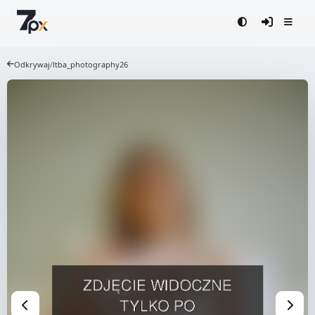
Odkrywaj
/
ltba_photography26