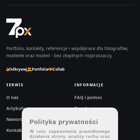
Portfolio, kontakty, referencje i współprace dla fotografów,
modelek oraz modeli - bez zbędnych rozpraszaczy.
Odkrywaj
Portfolia
Collab
SERWIS
INFORMACJE
O nas
FAQ i pomoc
Artykuły
Regulaminy
Newsroom
Prywatność
Polityka prywatności
Kontakt
W celu zapewnienia prawidłowego
działania strony, analizy ruchu oraz