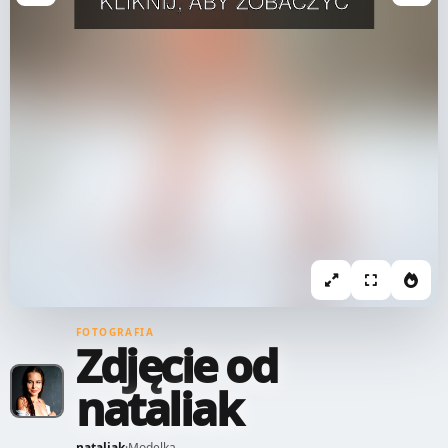
FOTOGRAFIA
Zdjęcie od
nataliak
nataliak
·
Modelka