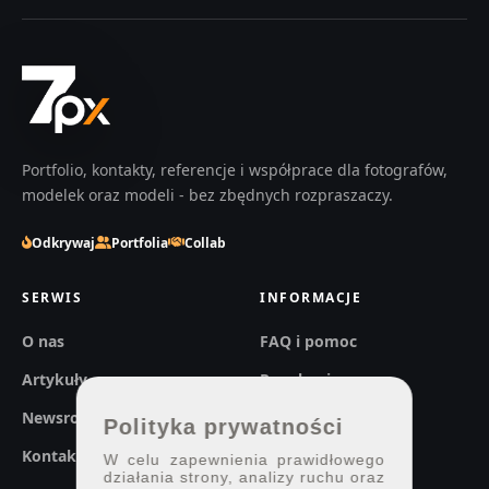
Portfolio, kontakty, referencje i współprace dla fotografów,
modelek oraz modeli - bez zbędnych rozpraszaczy.
Odkrywaj
Portfolia
Collab
SERWIS
INFORMACJE
O nas
FAQ i pomoc
Artykuły
Regulaminy
Newsroom
Prywatność
Polityka prywatności
Kontakt
W celu zapewnienia prawidłowego
działania strony, analizy ruchu oraz