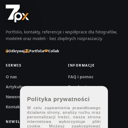
Portfolio, kontakty, referencje i współprace dla fotografów,
modelek oraz modeli - bez zbędnych rozpraszaczy.
Odkrywaj
Portfolia
Collab
SERWIS
INFORMACJE
O nas
FAQ i pomoc
Artykuły
Regulaminy
Newsroom
Prywatność
Polityka prywatności
Kontakt
W celu zapewnienia prawidłowego
działania strony, analizy ruchu oraz
personalizacji treści, nasza strona
NEWSLETTER
internetowa wykorzystuje pliki
cookie. Możesz zaakceptować