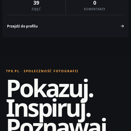
39
0
ZDJĘĆ
KOMENTARZY
Przejdź do profilu
7PX.PL · SPOŁECZNOŚĆ FOTOGRAFII
Pokazuj.
Inspiruj.
Poznawaj.